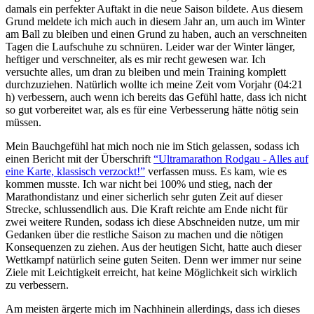
damals ein perfekter Auftakt in die neue Saison bildete. Aus diesem
Grund meldete ich mich auch in diesem Jahr an, um auch im Winter
am Ball zu bleiben und einen Grund zu haben, auch an verschneiten
Tagen die Laufschuhe zu schnüren. Leider war der Winter länger,
heftiger und verschneiter, als es mir recht gewesen war. Ich
versuchte alles, um dran zu bleiben und mein Training komplett
durchzuziehen. Natürlich wollte ich meine Zeit vom Vorjahr (04:21
h) verbessern, auch wenn ich bereits das Gefühl hatte, dass ich nicht
so gut vorbereitet war, als es für eine Verbesserung hätte nötig sein
müssen.
Mein Bauchgefühl hat mich noch nie im Stich gelassen, sodass ich
einen Bericht mit der Überschrift
“Ultramarathon Rodgau - Alles auf
eine Karte, klassisch verzockt!”
verfassen muss. Es kam, wie es
kommen musste. Ich war nicht bei 100% und stieg, nach der
Marathondistanz und einer sicherlich sehr guten Zeit auf dieser
Strecke, schlussendlich aus. Die Kraft reichte am Ende nicht für
zwei weitere Runden, sodass ich diese Abschneiden nutze, um mir
Gedanken über die restliche Saison zu machen und die nötigen
Konsequenzen zu ziehen. Aus der heutigen Sicht, hatte auch dieser
Wettkampf natürlich seine guten Seiten. Denn wer immer nur seine
Ziele mit Leichtigkeit erreicht, hat keine Möglichkeit sich wirklich
zu verbessern.
Am meisten ärgerte mich im Nachhinein allerdings, dass ich dieses