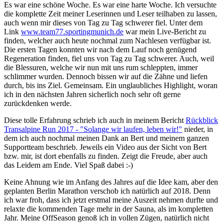
Es war eine schöne Woche. Es war eine harte Woche. Ich versuchte
die komplette Zeit meiner Leserinnen und Leser teilhaben zu lassen,
auch wenn mir dieses von Tag zu Tag schwerer fiel. Unter dem
Link
www.team77.sportingmunich.de
war mein Live-Bericht zu
finden, welcher auch heute nochmal zum Nachlesen verfügbar ist.
Die ersten Tagen konnten wir nach dem Lauf noch genügend
Regeneration finden, fiel uns von Tag zu Tag schwerer. Auch, weil
die Blessuren, welche wir nun mit uns rum schleppten, immer
schlimmer wurden. Dennoch bissen wir auf die Zähne und liefen
durch, bis ins Ziel. Gemeinsam. Ein unglaubliches Highlight, woran
ich in den nächsten Jahren sicherlich noch sehr oft gerne
zurückdenken werde.
Diese tolle Erfahrung schrieb ich auch in meinem Bericht
Rückblick
Transalpine Run 2017 - "Solange wir laufen, leben wir!"
nieder, in
dem ich auch nochmal meinen Dank an Bert und meinem ganzen
Supportteam beschrieb. Jeweils ein Video aus der Sicht von Bert
bzw. mir, ist dort ebenfalls zu finden. Zeigt die Freude, aber auch
das Leidem am Ende. Viel Spaß dabei :-)
Keine Ahnung wie im Anfang des Jahres auf die Idee kam, aber den
geplanten Berlin Marathon verschob ich natürlich auf 2018. Denn
ich war froh, dass ich jetzt erstmal meine Auszeit nehmen durfte und
relaxte die kommenden Tage mehr in der Sauna, als im kompletten
Jahr. Meine OffSeason genoß ich in vollen Zügen, natürlich nicht