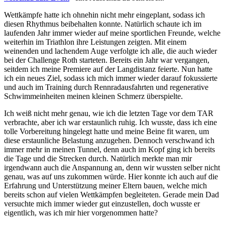
Wettkämpfe hatte ich ohnehin nicht mehr eingeplant, sodass ich
diesen Rhythmus beibehalten konnte. Natürlich schaute ich im
laufenden Jahr immer wieder auf meine sportlichen Freunde, welche
weiterhin im Triathlon ihre Leistungen zeigten. Mit einem
weinenden und lachendem Auge verfolgte ich alle, die auch wieder
bei der Challenge Roth starteten. Bereits ein Jahr war vergangen,
seitdem ich meine Premiere auf der Langdistanz feierte. Nun hatte
ich ein neues Ziel, sodass ich mich immer wieder darauf fokussierte
und auch im Training durch Rennradausfahrten und regenerative
Schwimmeinheiten meinen kleinen Schmerz überspielte.
Ich weiß nicht mehr genau, wie ich die letzten Tage vor dem TAR
verbrachte, aber ich war erstaunlich ruhig. Ich wusste, dass ich eine
tolle Vorbereitung hingelegt hatte und meine Beine fit waren, um
diese erstaunliche Belastung anzugehen. Dennoch verschwand ich
immer mehr in meinen Tunnel, denn auch im Kopf ging ich bereits
die Tage und die Strecken durch. Natürlich merkte man mir
irgendwann auch die Anspannung an, denn wir wussten selber nicht
genau, was auf uns zukommen würde. Hier konnte ich auch auf die
Erfahrung und Unterstützung meiner Eltern bauen, welche mich
bereits schon auf vielen Wettkämpfen begleiteten. Gerade mein Dad
versuchte mich immer wieder gut einzustellen, doch wusste er
eigentlich, was ich mir hier vorgenommen hatte?