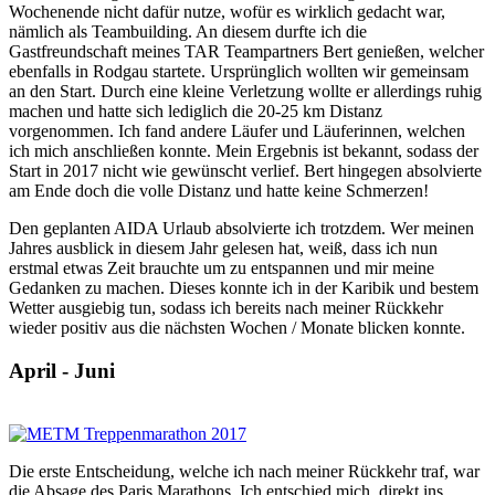
Wochenende nicht dafür nutze, wofür es wirklich gedacht war,
nämlich als Teambuilding. An diesem durfte ich die
Gastfreundschaft meines TAR Teampartners Bert genießen, welcher
ebenfalls in Rodgau startete. Ursprünglich wollten wir gemeinsam
an den Start. Durch eine kleine Verletzung wollte er allerdings ruhig
machen und hatte sich lediglich die 20-25 km Distanz
vorgenommen. Ich fand andere Läufer und Läuferinnen, welchen
ich mich anschließen konnte. Mein Ergebnis ist bekannt, sodass der
Start in 2017 nicht wie gewünscht verlief. Bert hingegen absolvierte
am Ende doch die volle Distanz und hatte keine Schmerzen!
Den geplanten AIDA Urlaub absolvierte ich trotzdem. Wer meinen
Jahres ausblick in diesem Jahr gelesen hat, weiß, dass ich nun
erstmal etwas Zeit brauchte um zu entspannen und mir meine
Gedanken zu machen. Dieses konnte ich in der Karibik und bestem
Wetter ausgiebig tun, sodass ich bereits nach meiner Rückkehr
wieder positiv aus die nächsten Wochen / Monate blicken konnte.
April - Juni
Die erste Entscheidung, welche ich nach meiner Rückkehr traf, war
die Absage des Paris Marathons. Ich entschied mich, direkt ins