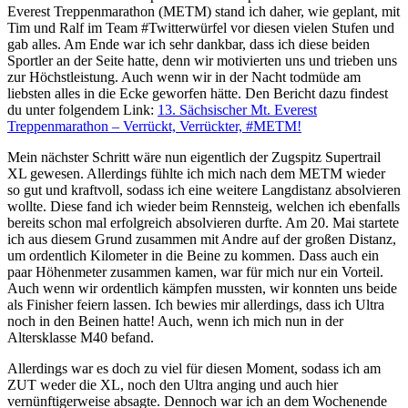
Everest Treppenmarathon (METM) stand ich daher, wie geplant, mit
Tim und Ralf im Team #Twitterwürfel vor diesen vielen Stufen und
gab alles. Am Ende war ich sehr dankbar, dass ich diese beiden
Sportler an der Seite hatte, denn wir motivierten uns und trieben uns
zur Höchstleistung. Auch wenn wir in der Nacht todmüde am
liebsten alles in die Ecke geworfen hätte. Den Bericht dazu findest
du unter folgendem Link:
13. Sächsischer Mt. Everest
Treppenmarathon – Verrückt, Verrückter, #METM!
Mein nächster Schritt wäre nun eigentlich der Zugspitz Supertrail
XL gewesen. Allerdings fühlte ich mich nach dem METM wieder
so gut und kraftvoll, sodass ich eine weitere Langdistanz absolvieren
wollte. Diese fand ich wieder beim Rennsteig, welchen ich ebenfalls
bereits schon mal erfolgreich absolvieren durfte. Am 20. Mai startete
ich aus diesem Grund zusammen mit Andre auf der großen Distanz,
um ordentlich Kilometer in die Beine zu kommen. Dass auch ein
paar Höhenmeter zusammen kamen, war für mich nur ein Vorteil.
Auch wenn wir ordentlich kämpfen mussten, wir konnten uns beide
als Finisher feiern lassen. Ich bewies mir allerdings, dass ich Ultra
noch in den Beinen hatte! Auch, wenn ich mich nun in der
Altersklasse M40 befand.
Allerdings war es doch zu viel für diesen Moment, sodass ich am
ZUT weder die XL, noch den Ultra anging und auch hier
vernünftigerweise absagte. Dennoch war ich an dem Wochenende