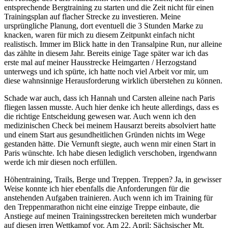
entsprechende Bergtraining zu starten und die Zeit nicht für einen
Trainingsplan auf flacher Strecke zu investieren. Meine
ursprüngliche Planung, dort eventuell die 3 Stunden Marke zu
knacken, waren für mich zu diesem Zeitpunkt einfach nicht
realistisch. Immer im Blick hatte in den Transalpine Run, nur alleine
das zählte in diesem Jahr. Bereits einige Tage später war ich das
erste mal auf meiner Hausstrecke Heimgarten / Herzogstand
unterwegs und ich spürte, ich hatte noch viel Arbeit vor mir, um
diese wahnsinnige Herausforderung wirklich überstehen zu können.
Schade war auch, dass ich Hannah und Carsten alleine nach Paris
fliegen lassen musste. Auch hier denke ich heute allerdings, dass es
die richtige Entscheidung gewesen war. Auch wenn ich den
medizinischen Check bei meinem Hausarzt bereits absolviert hatte
und einem Start aus gesundheitlichen Gründen nichts im Wege
gestanden hätte. Die Vernunft siegte, auch wenn mir einen Start in
Paris wünschte. Ich habe diesen lediglich verschoben, irgendwann
werde ich mir diesen noch erfüllen.
Höhentraining, Trails, Berge und Treppen. Treppen? Ja, in gewisser
Weise konnte ich hier ebenfalls die Anforderungen für die
anstehenden Aufgaben trainieren. Auch wenn ich im Training für
den Treppenmarathon nicht eine einzige Treppe einbaute, die
Anstiege auf meinen Trainingsstrecken bereiteten mich wunderbar
auf diesen irren Wettkampf vor. Am 22. April: Sächsischer Mt.