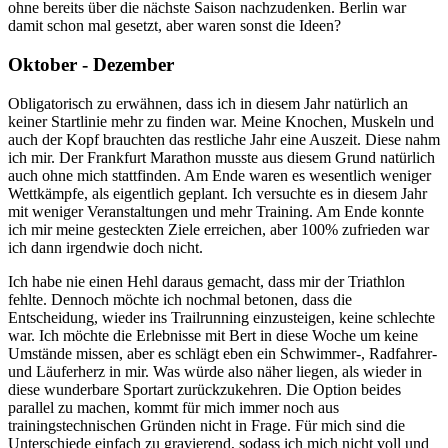
ohne bereits über die nächste Saison nachzudenken. Berlin war
damit schon mal gesetzt, aber waren sonst die Ideen?
Oktober - Dezember
Obligatorisch zu erwähnen, dass ich in diesem Jahr natürlich an
keiner Startlinie mehr zu finden war. Meine Knochen, Muskeln und
auch der Kopf brauchten das restliche Jahr eine Auszeit. Diese nahm
ich mir. Der Frankfurt Marathon musste aus diesem Grund natürlich
auch ohne mich stattfinden. Am Ende waren es wesentlich weniger
Wettkämpfe, als eigentlich geplant. Ich versuchte es in diesem Jahr
mit weniger Veranstaltungen und mehr Training. Am Ende konnte
ich mir meine gesteckten Ziele erreichen, aber 100% zufrieden war
ich dann irgendwie doch nicht.
Ich habe nie einen Hehl daraus gemacht, dass mir der Triathlon
fehlte. Dennoch möchte ich nochmal betonen, dass die
Entscheidung, wieder ins Trailrunning einzusteigen, keine schlechte
war. Ich möchte die Erlebnisse mit Bert in diese Woche um keine
Umstände missen, aber es schlägt eben ein Schwimmer-, Radfahrer-
und Läuferherz in mir. Was würde also näher liegen, als wieder in
diese wunderbare Sportart zurückzukehren. Die Option beides
parallel zu machen, kommt für mich immer noch aus
trainingstechnischen Gründen nicht in Frage. Für mich sind die
Unterschiede einfach zu gravierend, sodass ich mich nicht voll und