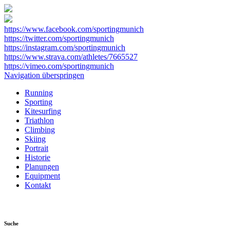
https://www.facebook.com/sportingmunich
https://twitter.com/sportingmunich
https://instagram.com/sportingmunich
https://www.strava.com/athletes/7665527
https://vimeo.com/sportingmunich
Navigation überspringen
Running
Sporting
Kitesurfing
Triathlon
Climbing
Skiing
Portrait
Historie
Planungen
Equipment
Kontakt
Suche