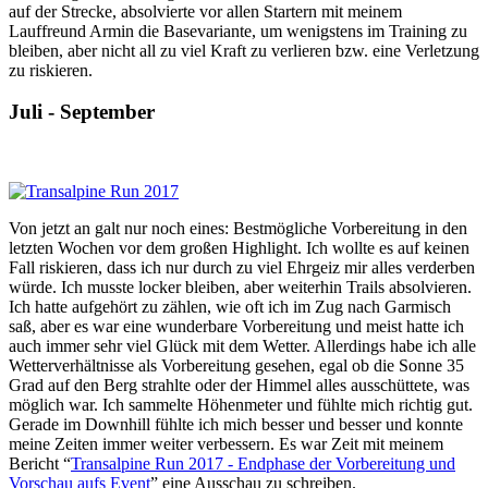
auf der Strecke, absolvierte vor allen Startern mit meinem
Lauffreund Armin die Basevariante, um wenigstens im Training zu
bleiben, aber nicht all zu viel Kraft zu verlieren bzw. eine Verletzung
zu riskieren.
Juli - September
Von jetzt an galt nur noch eines: Bestmögliche Vorbereitung in den
letzten Wochen vor dem großen Highlight. Ich wollte es auf keinen
Fall riskieren, dass ich nur durch zu viel Ehrgeiz mir alles verderben
würde. Ich musste locker bleiben, aber weiterhin Trails absolvieren.
Ich hatte aufgehört zu zählen, wie oft ich im Zug nach Garmisch
saß, aber es war eine wunderbare Vorbereitung und meist hatte ich
auch immer sehr viel Glück mit dem Wetter. Allerdings habe ich alle
Wetterverhältnisse als Vorbereitung gesehen, egal ob die Sonne 35
Grad auf den Berg strahlte oder der Himmel alles ausschüttete, was
möglich war. Ich sammelte Höhenmeter und fühlte mich richtig gut.
Gerade im Downhill fühlte ich mich besser und besser und konnte
meine Zeiten immer weiter verbessern. Es war Zeit mit meinem
Bericht “
Transalpine Run 2017 - Endphase der Vorbereitung und
Vorschau aufs Event
” eine Ausschau zu schreiben.